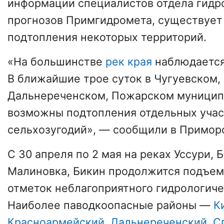
информации специалистов отдела гидр
прогнозов Примгидромета, существует
подтопления некоторых территорий.
«На большинстве
рек края
наблюдается 
В ближайшие трое суток в Чугуевском,
Дальнереченском, Пожарском муницип
возможны подтопления отдельных учас
сельхозугодий», — сообщили в Примор
С 30 апреля по 2 мая на реках Уссури, 
Малиновка, Бикин продолжится подъем
отметок неблагоприятного гидрологиче
Наиболее паводкоопасные районы —
К
Красноармейский
,
Дальнереченский
,
С