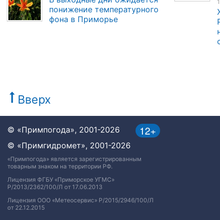
1
понижение температурного
фона в Приморье
Вверх
12+
© «Примпогода», 2001-2026
© «Примгидромет», 2001-2026
«Примпогода» является зарегистрированным
товарным знаком на территории РФ.
Лицензия ФГБУ «Приморское УГМС»
Р/2013/2362/100/Л от 17.06.2013
Лицензия ООО «Метеосервис» Р/2015/2946/100/Л
от 22.12.2015