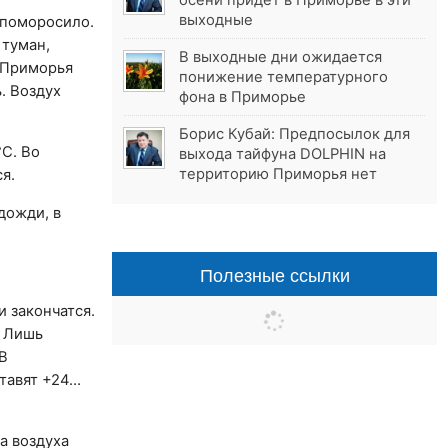
осени придёт в Приморье в эти
выходные
 поморосило.
 туман,
В выходные дни ожидается
у Приморья
понижение температурного
. Воздух
фона в Приморье
Борис Кубай: Предпосылок для
C. Во
выхода тайфуна DOLPHIN на
территорию Приморья нет
я.
дожди, в
Полезные ссылки
 закончатся.
. Лишь
В
тавят +24…
а воздуха