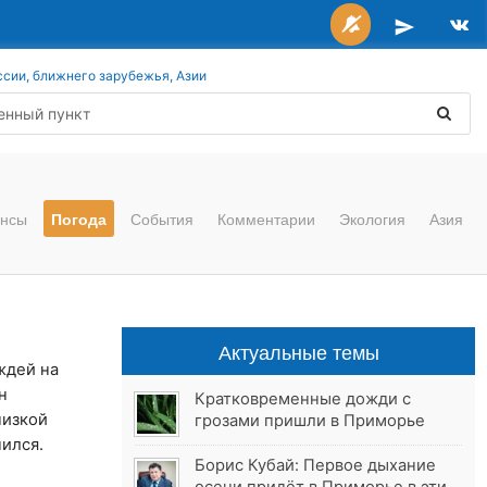
ссии, ближнего зарубежья, Азии
нсы
Погода
События
Комментарии
Экология
Азия
Актуальные темы
ждей на
н
Кратковременные дожди с
низкой
грозами пришли в Приморье
ился.
Борис Кубай: Первое дыхание