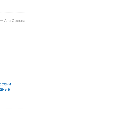
 — Ася Орлова
осени
одные