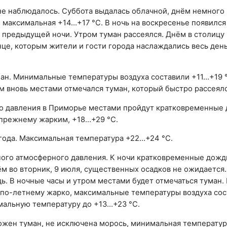
е наблюдалось. Суббота выдалась облачной, днём немного
 максимальная +14…+17 °C. В ночь на воскресенье появился
, предыдущей ночи. Утром туман рассеялся. Днём в столиц
це, которым жители и гости города наслаждались весь день
ман. Минимальные температуры воздуха составили +11…+19 °
м вновь местами отмечался туман, который быстро рассеялс
го давления в Приморье местами пройдут кратковременные 
-прежнему жарким, +18…+29 °C.
года. Максимальная температура +22…+24 °C.
ого атмосферного давления. К ночи кратковременные дожди
м во вторник, 9 июля, существенных осадков не ожидается
. В ночные часы и утром местами будет отмечаться туман. 
по-летнему жарко, максимальные температуры воздуха сос
мальную температуру до +13…+23 °C.
ожен туман, не исключена морось, минимальная температур