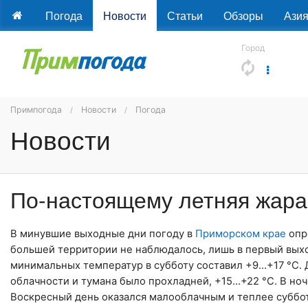
Погода
Новости
Статьи
Обзоры
Ази
Город
Примпогода
Новости
Погода
Новости
По-настоящему летняя жара
В минувшие выходные дни погоду в
Приморском крае
опр
большей территории не наблюдалось, лишь в первый вых
минимальных температур в субботу составил +9…+17 °C. 
облачности и тумана было прохладней, +15…+22 °C. В но
Воскресный день оказался малооблачным и теплее субботы