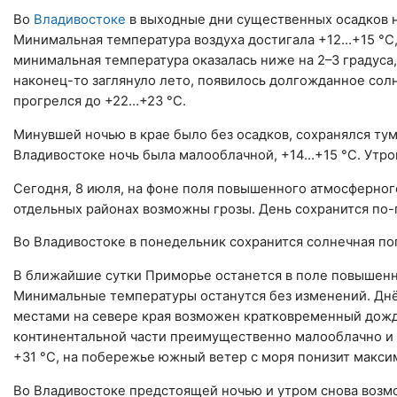
Во
Владивостоке
в выходные дни существенных осадков н
Минимальная температура воздуха достигала +12…+15 °C,
минимальная температура оказалась ниже на 2–3 градуса
наконец-то заглянуло лето, появилось долгожданное солн
прогрелся до +22…+23 °C.
Минувшей ночью в крае было без осадков, сохранялся ту
Владивостоке ночь была малооблачной, +14…+15 °C. Утро
Сегодня, 8 июля, на фоне поля повышенного атмосферно
отдельных районах возможны грозы. День сохранится по
Во Владивостоке в понедельник сохранится солнечная по
В ближайшие сутки Приморье останется в поле повышенн
Минимальные температуры останутся без изменений. Днё
местами на севере края возможен кратковременный дождь
континентальной части преимущественно малооблачно и 
+31 °C, на побережье южный ветер с моря понизит макси
Во Владивостоке предстоящей ночью и утром снова возм