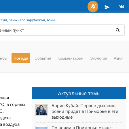
ссии, ближнего зарубежья, Азии
нсы
Погода
События
Комментарии
Экология
Азия
Актуальные темы
зная.
C, в горных
Борис Кубай: Первое дыхание
C.
осени придёт в Приморье в эти
выходные
здуха
а воздуха
По ночам в Приморье станет