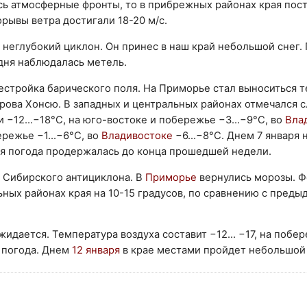
сь атмосферные фронты, то в прибрежных районах края пос
рывы ветра достигали 18-20 м/с.
 неглубокий циклон. Он принес в наш край небольшой снег.
дня наблюдалась метель.
естройка барического поля. На Приморье стал выноситься 
рова Хонсю. В западных и центральных районах отмечался с
−12...−18°C, на юго-востоке и побережье −3...−9°C, во
Вла
ережье −1...−6°C, во
Владивостоке
−6...−8°C. Днем 7 января
лая погода продержалась до конца прошедшей недели.
 Сибирского антициклона. В
Приморье
вернулись морозы. Ф
льных районах края на 10-15 градусов, по сравнению с пред
идается. Температура воздуха составит −12... −17, на побер
 погода. Днем
12 января
в крае местами пройдет небольшой 