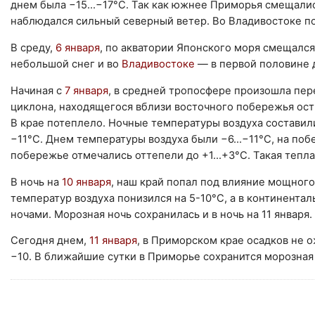
днем была −15...−17°C. Так как южнее Приморья смещали
наблюдался сильный северный ветер. Во Владивостоке по
В среду,
6 января
, по акватории Японского моря смещался
небольшой снег и во
Владивостоке
— в первой половине 
Начиная с
7 января
, в средней тропосфере произошла пер
циклона, находящегося вблизи восточного побережья ост
В крае потеплело. Ночные температуры воздуха составили 
−11°C. Днем температуры воздуха были −6...−11°C, на поб
побережье отмечались оттепели до +1...+3°C. Такая теп
В ночь на
10 января
, наш край попал под влияние мощного
температур воздуха понизился на 5-10°C, а в континента
ночами. Морозная ночь сохранилась и в ночь на 11 января.
Сегодня днем,
11 января
, в Приморском крае осадков не ож
−10. В ближайшие сутки в Приморье сохранится морозная