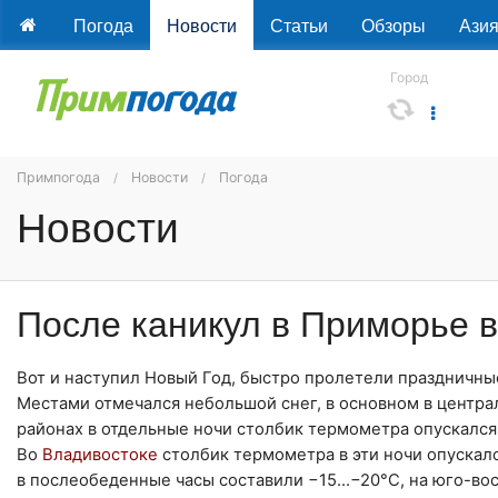
Погода
Новости
Статьи
Обзоры
Ази
Город
Примпогода
Новости
Погода
Новости
После каникул в Приморье 
Вот и наступил Новый Год, быстро пролетели праздничны
Местами отмечался небольшой снег, в основном в централ
районах в отдельные ночи столбик термометра опускался
Во
Владивостоке
столбик термометра в эти ночи опускал
в послеобеденные часы составили −15...−20°C, на юго-во