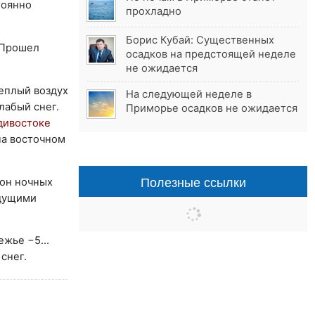
тоянно
прохладно
Борис Кубай: Существенных
 Прошел
осадков на предстоящей неделе
не ожидается
теплый воздух
На следующей неделе в
лабый снег.
Приморье осадков не ожидается
дивостоке
 на восточном
Полезные ссылки
он ночных
ыдущими
ежье −5...
снег.