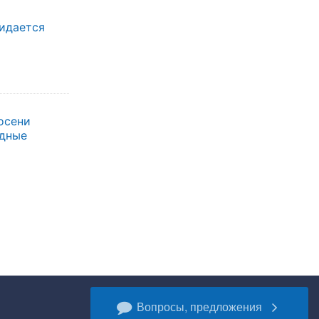
жидается
осени
одные
Вопросы, предложения