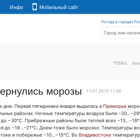
я
Инфо
Мобильный сайт
Погода в городах Ро
ТЕМЫ:
Ано
вернулись морозы
11.01.2010 11:06
е дни. Первая пятидневка января выдалась в
Приморье
моро
ьных районах. Ночные температуры воздуха были −20...−28°
 до −30°C. Прибрежные районы были теплей всех −13...−18°
ся до −19...−21°C. Днем тоже было морозно. Температуры во
стоке и побережье −10...−15°C. Во
Владивостоке
температур