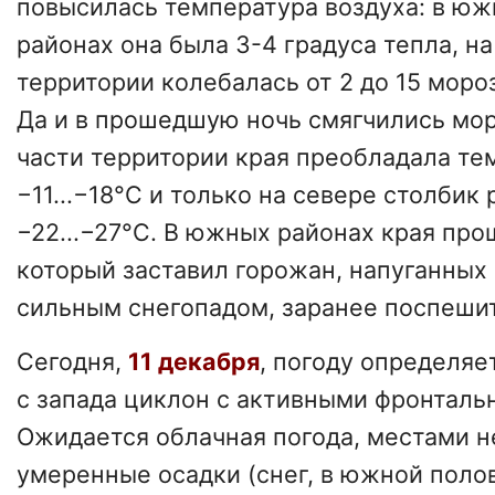
повысилась температура воздуха: в юж
районах она была 3-4 градуса тепла, н
территории колебалась от 2 до 15 моро
Да и в прошедшую ночь смягчились мо
части территории края преобладала те
−11...−18°C и только на севере столбик
−22...−27°C. В южных районах края про
который заставил горожан, напуганны
сильным снегопадом, заранее поспешит
Сегодня,
11 декабря
, погоду определя
с запада циклон с активными фронталь
Ожидается облачная погода, местами н
умеренные осадки (снег, в южной поло