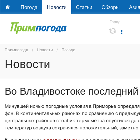
Погода
Новости
Статьи
Обзоры
Ази
Город
Примпогода
Новости
Погода
Новости
Во Владивостоке последний
Минувшей ночью погодные условия в Приморье определя
фон. В континентальных районах по сравнению с преды
центральных районов столбик термометра опустился до о
температур воздуха сохранялся положительный, заметно п
В дневные часы
прогрев воздуха
еще довольно значителен