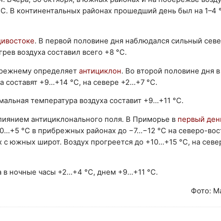
°С. В континентальных районах прошедший день был на 1–4 
ивостоке
. В первой половине дня наблюдался сильный сев
рев воздуха составил всего +8 °С.
-прежнему определяет
антициклон
. Во второй половине дня 
 составят +9…+14 °С, на севере +2…+7 °С.
мальная температура воздуха составит +9…+11 °С.
лиянием антициклонального поля. В Приморье в
первый ден
 0…+5 °С в прибрежных районах до −7…−12 °С на северо-вос
 с южных широт. Воздух прогреется до +10…+15 °С, на севе
а в ночные часы +2…+4 °С, днем +9…+11 °С.
Фото: М