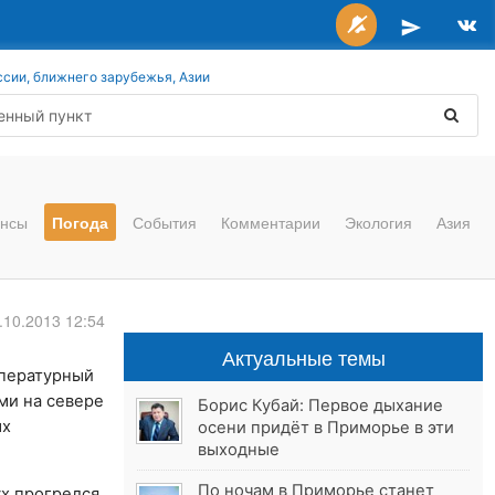
ссии, ближнего зарубежья, Азии
нсы
Погода
События
Комментарии
Экология
Азия
.10.2013 12:54
Актуальные темы
мпературный
ми на севере
Борис Кубай: Первое дыхание
ых
осени придёт в Приморье в эти
выходные
По ночам в Приморье станет
ух прогрелся