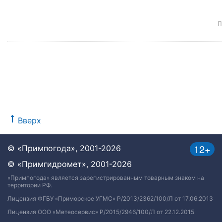
П
Вверх
12+
© «Примпогода», 2001-2026
© «Примгидромет», 2001-2026
«Примпогода» является зарегистрированным товарным знаком на
территории РФ.
Лицензия ФГБУ «Приморское УГМС» Р/2013/2362/100/Л от 17.06.2013
Лицензия ООО «Метеосервис» Р/2015/2946/100/Л от 22.12.2015