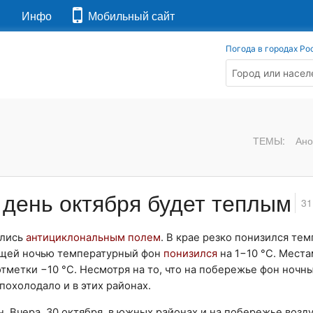
я
Инфо
Мобильный сайт
Погода в городах Ро
ТЕМЫ:
Ано
 день октября будет теплым
31
лись
антициклональным полем
. В крае резко понизился те
дущей ночью температурный фон
понизился
на 1−10 °С. Места
тметки −10 °С. Несмотря на то, что на побережье фон ночн
охолодало и в этих районах.
. Вчера, 30 октября, в южных районах и на побережье возд