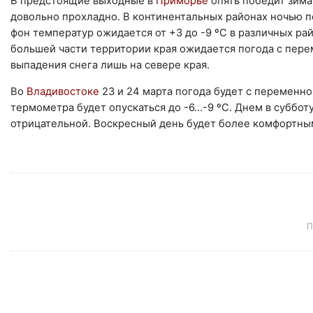
В предстоящие выходные в
Приморье
опять победит зима
довольно прохладно. В континентальных районах ночью по
фон температур ожидается от +3 до -9 ºС в различных ра
большей части территории края ожидается погода с перем
выпадения снега лишь на севере края.
Во
Владивостоке
23 и 24 марта погода будет с переменн
термометра будет опускаться до -6…-9 ºС. Днем в суббо
отрицательной. Воскресный день будет более комфортным:
П