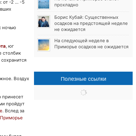
 от -2 … -5
прохладно
авших
Борис Кубай: Существенных
осадков на предстоящей неделе
с ночью
не ожидается
На следующей неделе в
рта
, юг
Приморье осадков не ожидается
е столбик
 сохранится
Полезные ссылки
южное. Воздух
р принесет
ами пройдут
е
. Вслед за
Приморье