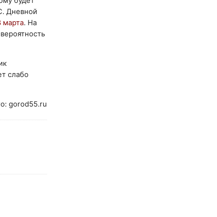
тому будет
С. Дневной
3 марта
. На
 вероятность
ик
т слабо
о: gorod55.ru