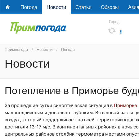
Погода
Новости
Статьи
Обзоры
Ази
Город
Примпогода
Новости
Погода
Новости
Потепление в Приморье буд
За прошедшие сутки синоптическая ситуация в
Приморье
малоподвижным и довольно глубоким. В тыловой части ц
воздух, который поддерживает на всей территории края 
достигали 13-17 м/с. В континентальных районах в ночь со
центральных районов столбик термометра местами опустилс