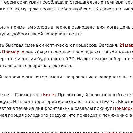
 территории края преобладали отрицательные температуры:
очти по всему краю прошел небольшой снег. Количество вып
дным приметам холода в период равноденствия, когда день 
ступит добром своей сопернице весне.
ть быстрая смена синоптических процессов. Сегодня,
21 ма
В
Приморье
день будет довольно прохладным. На континент
ережье местами будет около 0 ºС. На восточном побережье
 только на северо-востоке края.
ой половине дня ветер сменит направление с северного на 
ается к Приморью с
Китая
. Предстоящей ночью южный вете
уха. На всей территории края станет теплее 5-7 ºС. Мест
Завтра в течение дня фронтальные разделы покинут
Приморь
ная порция холодного воздуха, что приведет к понижению в