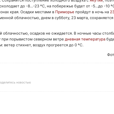
. Сохранится поступление холодного воздуха с
Якутии
, поэ
холодает до -8…-23 ºС, на побережье будет от -5…до -10 º
йонах края. Осадки местами в
Приморье
пройдут в ночь на
2
енной облачностью, днем в субботу, 23 марта, сохраняется
ой облачностью, осадков не ожидается. В ночные часы столб
ту при порывистом северном ветре
дневная температура
буде
 ветер стихнет, воздух прогреется до 0 ºС.
Фот
оделитесь новостью