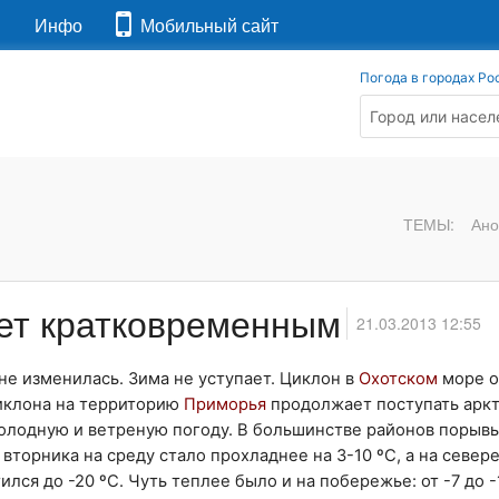
я
Инфо
Мобильный сайт
Погода в городах Ро
ТЕМЫ:
Ано
ет кратковременным
21.03.2013 12:55
не изменилась. Зима не уступает. Циклон в
Охотском
море о
иклона на территорию
Приморья
продолжает поступать арк
холодную и ветреную погоду. В большинстве районов порыв
 вторника на среду стало прохладнее на 3-10 ºС, а на север
я до -20 ºС. Чуть теплее было и на побережье: от -7 до -1