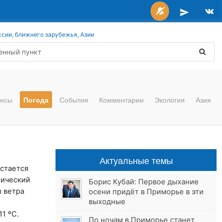
ссии, ближнего зарубежья, Азии
нсы
Погода
События
Комментарии
Экология
Азия
Актуальные темы
стается
тический
Борис Кубай: Первое дыхание
ы ветра
осени придёт в Приморье в эти
выходные
е
1 ºС.
По ночам в Приморье станет