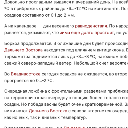
Довольно прохладным выдался и вчерашний день. На всей
ºС в прибрежных районах до -6…-12 ºС на континенте. П
осадков составило от 0.1 до 2 мм.
А на календаре — дни весеннего
равноденствия
. По наро
равняется, указывают, что
зима еще долго простоит
, не у
Борьба продолжается. В ближайшие дни будет происходи
Дальнего Востока
находится под влиянием антициклона. 
термометра поднимется лишь до -3…-8 ºС, на южном поб
свежий северо-западный ветер. Небольшой снег вероятен
Во
Владивостоке
сегодня осадков не ожидается, во втор
прогреется до 0…-2 ºС.
Очередная ложбина с фронтальными разделами приближ
на территорию края очередную порцию более теплого возд
осадки. Но победа весны будет очень кратковременной. 
ними на юг
Дальнего Востока
с севера вторгнется очеред
как ночных, так и дневных температур.