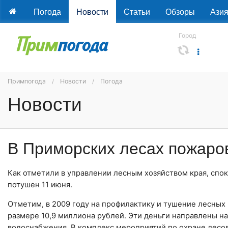
Погода
Новости
Статьи
Обзоры
Ази
Город
Примпогода
Новости
Погода
Новости
В Приморских лесах пожаро
Как отметили в управлении лесным хозяйством края, спо
потушен 11 июня.
Отметим, в 2009 году на профилактику и тушение лесных
размере 10,9 миллиона рублей. Эти деньги направлены н
водоснабжения. В комплекс мероприятий по охране лесов