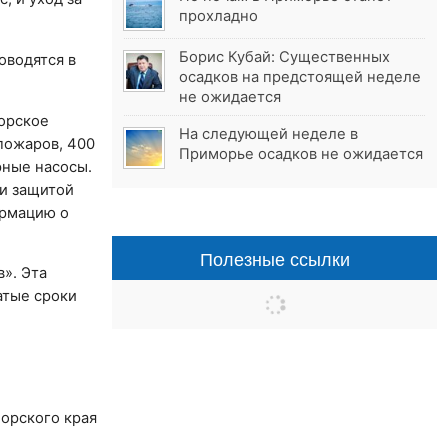
прохладно
Борис Кубай: Существенных
оводятся в
осадков на предстоящей неделе
не ожидается
орское
На следующей неделе в
пожаров, 400
Приморье осадков не ожидается
рные насосы.
 и защитой
ормацию о
Полезные ссылки
». Эта
атые сроки
орского края