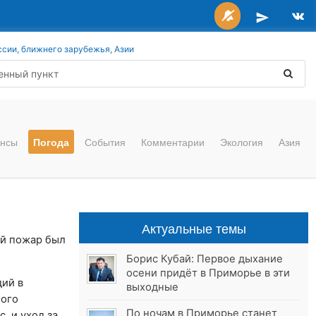
ссии, ближнего зарубежья, Азии
нсы
Погода
События
Комментарии
Экология
Азия
Актуальные темы
ий пожар был
Борис Кубай: Первое дыхание
осени придёт в Приморье в эти
дий в
выходные
ного
По ночам в Приморье станет
, и уход за