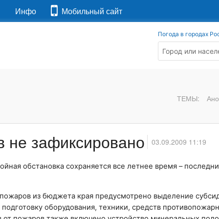
я
Инфо
Мобильный сайт
Погода в городах Ро
ТЕМЫ:
Ано
в не зафиксировано
03.09.2009 11:19
койная обстановка сохраняется все летнее время – последн
 пожаров из бюджета края предусмотрено выделение субси
а подготовку оборудования, техники, средств противопожар
 от пожаров также включено устройство минеральных полос