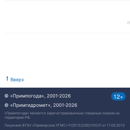
П
Вверх
12+
© «Примпогода», 2001-2026
© «Примгидромет», 2001-2026
«Примпогода» является зарегистрированным товарным знаком на
территории РФ.
Лицензия ФГБУ «Приморское УГМС» Р/2013/2362/100/Л от 17.06.2013