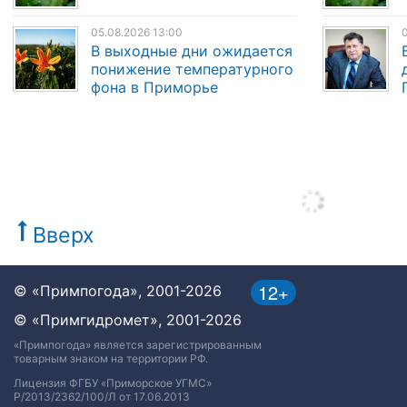
05.08.2026 13:00
0
В выходные дни ожидается
понижение температурного
фона в Приморье
Вверх
12+
© «Примпогода», 2001-2026
© «Примгидромет», 2001-2026
«Примпогода» является зарегистрированным
товарным знаком на территории РФ.
Лицензия ФГБУ «Приморское УГМС»
Р/2013/2362/100/Л от 17.06.2013