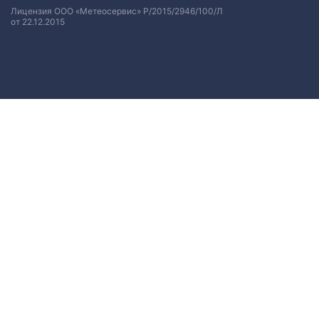
Лицензия ООО «Метеосервис» Р/2015/2946/100/Л
от 22.12.2015