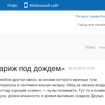
я
Инфо
Мобильный сайт
Погода в городах Ро
ТЕМЫ:
Ано
Париж под дождем»
26.04.2012 14:02
в любом другом офисе, за окнами которого мрачные тучи
 перекусы и сентиментальную музыку. Обед на свежем возд
погоду хороший хозяин», — ну вы понимаете. Тут-то и появи
ха, уровня влажности, и уровня выпавших осадков. Друзья,