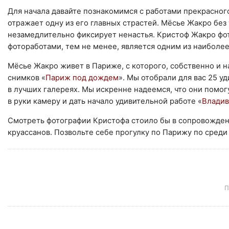
Для начала давайте познакомимся с работами прекрасног
отражает одну из его главных страстей. Мёсье Жакро без 
незамедлительно фиксирует ненастья. Кристоф Жакро фот
фотоработами, тем не менее, является одним из наиболе
Мёсье Жакро живет в Париже, с которого, собственно и н
снимков «
Париж под дождем
». Мы отобрали для вас 25 
в лучших галереях. Мы искренне надеемся, что они помогу
в руки камеру и дать начало удивительной работе «
Владив
Смотреть фотографии Кристофа стоило бы в сопровожден
круассанов. Позвольте себе прогулку по Парижу по среди 
П