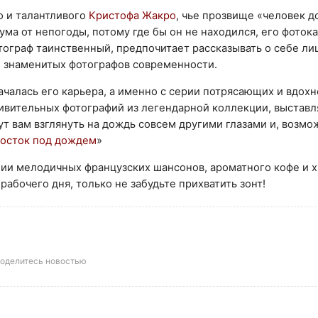
о и талантливого
Кристофа Жакро
, чье прозвище «человек 
ума от непогоды, потому где бы он не находился, его фоток
ограф таинственный, предпочитает рассказывать о себе ли
е знаменитых фотографов современности.
ачалась его карьера, а именно с серии потрясающих и вдох
удивительных фотографий из легендарной коллекции, выстав
т вам взглянуть на дождь совсем другими глазами и, возмож
осток под дождем
»
ии мелодичных французских шансонов, ароматного кофе и 
рабочего дня, только не забудьте прихватить зонт!
оделитесь новостью