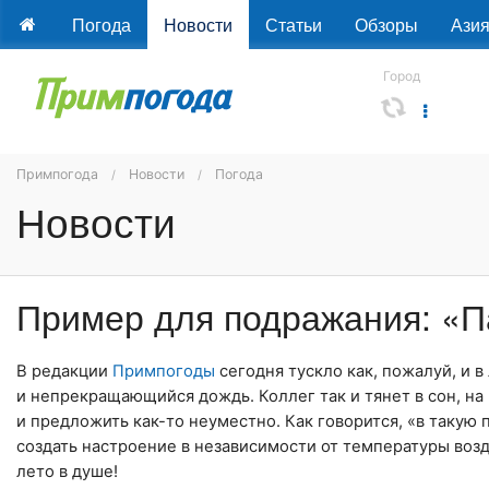
Погода
Новости
Статьи
Обзоры
Ази
Город
Примпогода
Новости
Погода
Новости
Пример для подражания: «
В редакции
Примпогоды
сегодня тускло как, пожалуй, и 
и непрекращающийся дождь. Коллег так и тянет в сон, на
и предложить как-то неуместно. Как говорится, «в такую 
создать настроение в независимости от температуры возду
лето в душе!