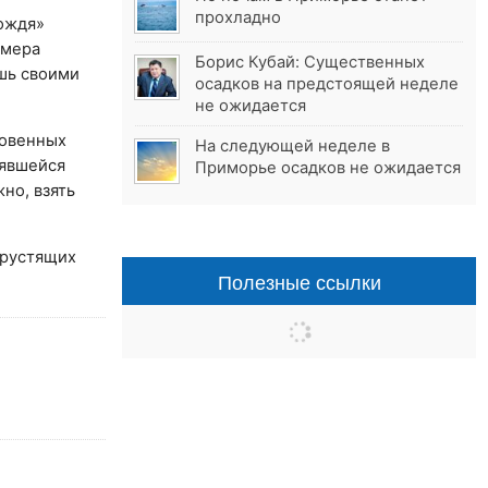
прохладно
дождя»
амера
Борис Кубай: Существенных
шь своими
осадков на предстоящей неделе
не ожидается
новенных
На следующей неделе в
лявшейся
Приморье осадков не ожидается
но, взять
хрустящих
Полезные ссылки