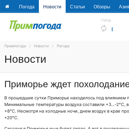
Погода
Новости
Статьи
Обзоры
Ази
Город
Примпогода
Новости
Погода
Новости
Приморье ждет похолодани
В прошедшие сутки
Приморье
находилось под влиянием п
Минимальные температуры воздуха составили +3…-2°C, в 
+8°C. Несмотря на холодные ночи, днем воздух в крае про
+20°C.
Сегодня в
Приморье
еще будет тепло. А вот в последующ