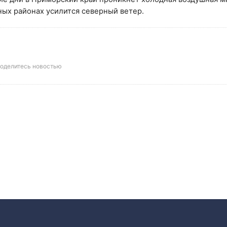
ных районах усилится северный ветер.
оделитесь новостью