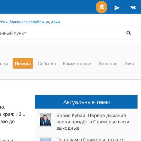
ссии, ближнего зарубежья, Азии
нсы
Погода
События
Комментарии
Экология
Азия
Актуальные темы
но.
 края: +3…
Борис Кубай: Первое дыхание
азо до
осени придёт в Приморье в эти
выходные
По ночам в Приморье станет
асса и