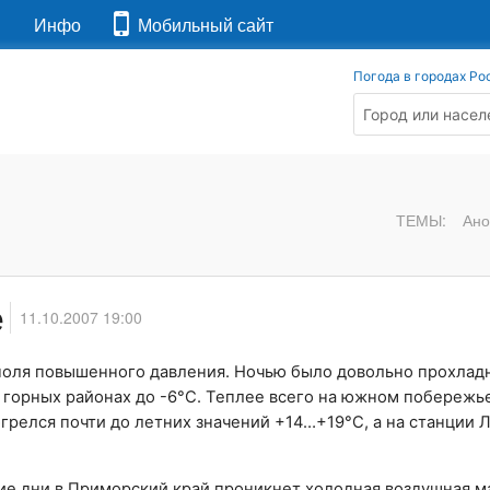
я
Инфо
Мобильный сайт
Погода в городах Ро
ТЕМЫ:
Ано
е
11.10.2007 19:00
оля повышенного давления. Ночью было довольно прохлад
горных районах до -6°C. Теплее всего на южном побережье
грелся почти до летних значений +14…+19°C, а на станции Л
ие дни в
Приморский край
проникнет холодная воздушная м