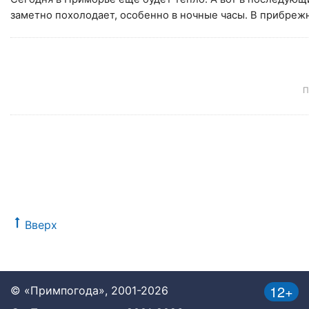
заметно похолодает, особенно в ночные часы. В прибреж
П
Вверх
12+
© «Примпогода», 2001-2026