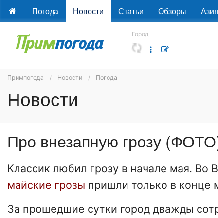
Погода
Новости
Статьи
Обзоры
Ази
Город
Примпогода
Новости
Погода
Новости
Про внезапную грозу (ФОТО
Классик любил грозу в начале мая. Во 
майские грозы
пришли только в конце 
За прошедшие сутки город дважды сот