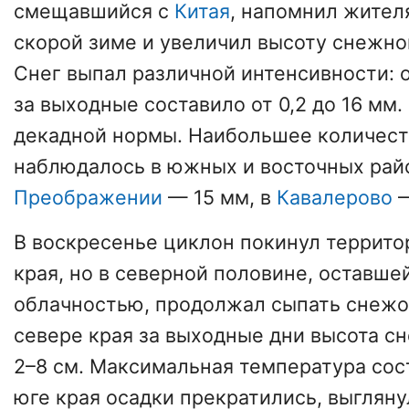
смещавшийся с
Китая
, напомнил жите
скорой зиме и увеличил высоту снежног
Снег выпал различной интенсивности: 
за выходные составило от 0,2 до 16 мм
декадной нормы. Наибольшее количест
наблюдалось в южных и восточных райо
Преображении
— 15 мм, в
Кавалерово
—
В воскресенье циклон покинул террит
края, но в северной половине, оставше
облачностью, продолжал сыпать снежок
севере края за выходные дни высота сн
2–8 см. Максимальная температура сос
юге края осадки прекратились, выгляну