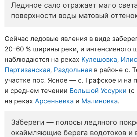
Ледяное сало отражает мало света
поверхности воды матовый оттенок
Сейчас ледовые явления в виде забере
20–60 % ширины реки, и интенсивного 
наблюдаются на реках
Кулешовка
,
Илис
Партизанская
,
Раздольная
в районе с. 
участке пос. Ясное — с. Графское и на 
и среднем течении
Большой Уссурки
(с
на реках
Арсеньевка
и
Малиновка
.
За́береги — полосы ледяного покр
окаймляющие берега водотоков и 