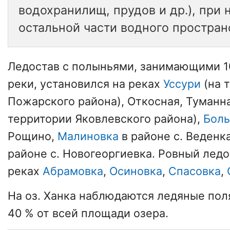
водохранилищ, прудов и др.), при
остальной части водного простран
Ледостав с полыньями, занимающими 
реки, установился на реках
Уссури
(на 
Пожарского района), Откосная, Туманн
территории Яковлевского района),
Боль
Рощино,
Малиновка
в районе с. Веденк
районе с. Новогеоргиевка. Ровный ледо
реках
Абрамовка
,
Осиновка
,
Спасовка
,
На оз. Ханка наблюдаются ледяные пол
40 % от всей площади озера.