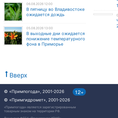
06.08.2026 12:00
В пятницу во Владивостоке
ожидается дождь
0
05.08.2026 13:00
В выходные дни ожидается
понижение температурного
фона в Приморье
Вверх
12+
© «Примпогода», 2001-2026
© «Примгидромет», 2001-2026
«Примпогода» является зарегистрированным
товарным знаком на территории РФ.