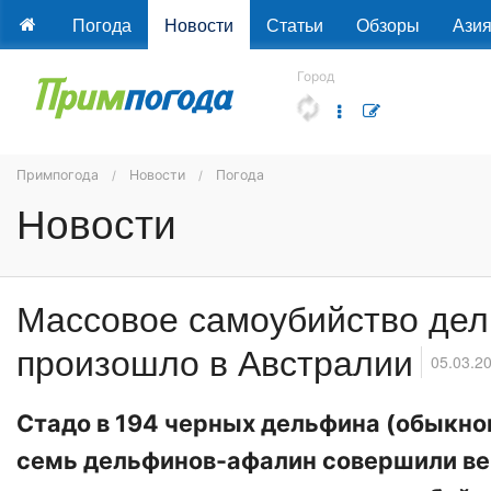
Погода
Новости
Статьи
Обзоры
Ази
Город
Примпогода
Новости
Погода
Новости
Массовое самоубийство де
произошло в Австралии
05.03.2
Стадо в 194 черных дельфина (обыкно
семь дельфинов-афалин совершили ве