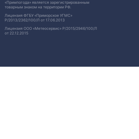
«Примпогода» является зарегистрированным
товарным знаком на территории РФ.
Лицензия ФГБУ «Приморское УГМС»
Р/2013/2362/100/Л от 17.06.2013
Лицензия ООО «Метеосервис» Р/2015/2946/100/Л
от 22.12.2015