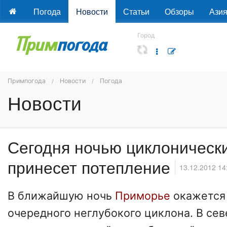
Погода
Новости
Статьи
Обзоры
Ази
Город
Примпогода
Новости
Погода
Новости
Сегодня ночью циклоническ
принесет потепление
13.12.2012 14
В ближайшую ночь
Приморье
окажется
очередного неглубокого циклона. В се