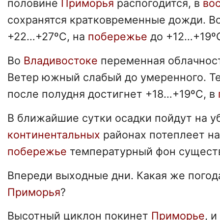
половине
Приморья
распогодится, в
во
сохранятся кратковременные дожди. Во
+22…+27ºC, на
побережье
до +12…+19º
Во
Владивостоке
переменная облачност
Ветер южный слабый до умеренного. Т
после полудня достигнет +18…+19ºC, в
В ближайшие сутки осадки пойдут на у
континентальных
районах потеплеет на
побережье
температурный фон существ
Впереди выходные дни. Какая же пого
Приморья
?
Высотный циклон покинет
Приморье
, 