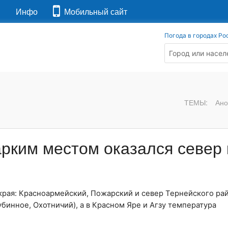
я
Инфо
Мобильный сайт
Погода в городах Ро
ТЕМЫ:
Ано
рким местом оказался север 
рая: Красноармейский, Пожарский и север Тернейского рай
бинное, Охотничий), а в Красном Яре и Агзу температура