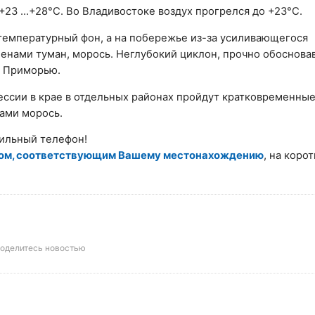
 +23 …+28°C. Во
Владивостоке
воздух прогрелся до +23°C.
температурный фон, а на побережье из-за усиливающегося
енами туман, морось. Неглубокий циклон, прочно обоснова
о Приморью.
сии в крае в отдельных районах пройдут кратковременные
нами морось.
ильный телефон!
дом, соответствующим Вашему местонахождению
, на коро
оделитесь новостью