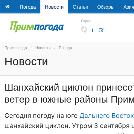
Погода
Новости
Статьи
Обзоры
Ази
Город
Примпогода
Новости
Погода
Новости
Шанхайский циклон принесе
ветер в южные районы При
Сегодня погоду на юге
Дальнего Восток
шанхайский циклон. Утром 3 сентября