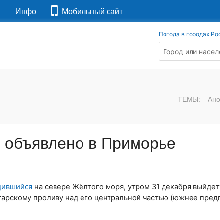
я
Инфо
Мобильный сайт
Погода в городах Ро
ТЕМЫ:
Ано
 объявлено в Приморье
дившийся
на севере Жёлтого моря, утром 31 декабря выйдет
нгарскому проливу над его центральной частью (южнее пре