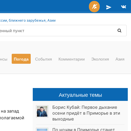
ссии, ближнего зарубежья, Азии
нсы
Погода
События
Комментарии
Экология
Азия
Актуальные темы
Борис Кубай: Первое дыхание
 на запад
осени придёт в Приморье в эти
дполагаемой
выходные
По ночам в Приморье станет