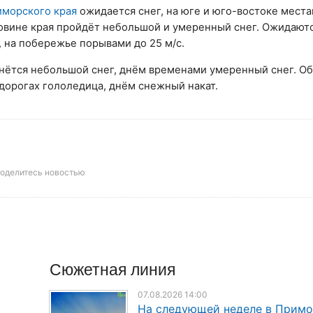
морского края
ожидается снег, на юге и юго-востоке мест
оловине края пройдёт небольшой и умеренный снег. Ожидают
, на побережье порывами до 25 м/с.
чнётся небольшой снег, днём временами умеренный снег. О
дорогах гололедица, днём снежный накат.
оделитесь новостью
Сюжетная линия
07.08.2026 14:00
На следующей неделе в Прим