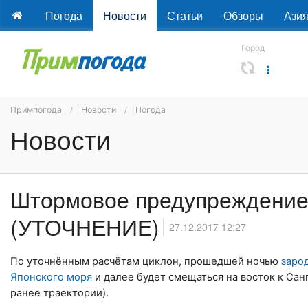
Погода
Новости
Статьи
Обзоры
Ази
Город
Примпогода
Новости
Погода
Новости
Штормовое предупреждение
(УТОЧНЕНИЕ)
27.12.2017 12:27
По уточнённым расчётам циклон, прошедшей ночью
заро
Японского моря
и далее будет смещаться на восток к Са
ранее траектории).