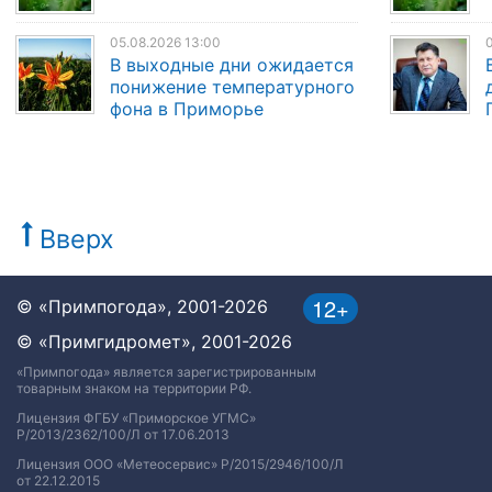
05.08.2026 13:00
0
В выходные дни ожидается
понижение температурного
фона в Приморье
Вверх
12+
© «Примпогода», 2001-2026
© «Примгидромет», 2001-2026
«Примпогода» является зарегистрированным
товарным знаком на территории РФ.
Лицензия ФГБУ «Приморское УГМС»
Р/2013/2362/100/Л от 17.06.2013
Лицензия ООО «Метеосервис» Р/2015/2946/100/Л
от 22.12.2015