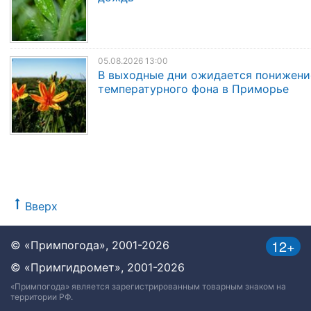
05.08.2026 13:00
В выходные дни ожидается понижени
температурного фона в Приморье
Вверх
12+
© «Примпогода», 2001-2026
© «Примгидромет», 2001-2026
«Примпогода» является зарегистрированным товарным знаком на
территории РФ.