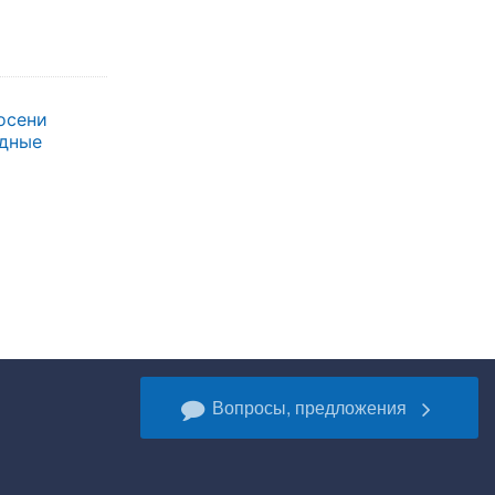
осени
одные
Вопросы, предложения