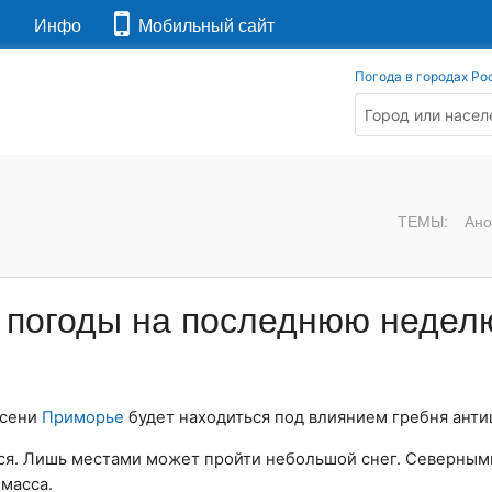
я
Инфо
Мобильный сайт
Погода в городах Ро
ТЕМЫ:
Ано
з погоды на последнюю недел
осени
Приморье
будет находиться под влиянием гребня анти
ся. Лишь местами может пройти небольшой снег. Северным
масса.