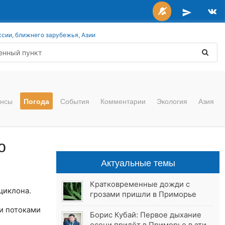
ссии, ближнего зарубежья, Азии
нсы
Погода
События
Комментарии
Экология
Азия
ю
Актуальные темы
Кратковременные дожди с
циклона.
грозами пришли в Приморье
и потоками
Борис Кубай: Первое дыхание