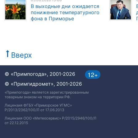
В выходные дни ожидается
понижение температурного
фона в Приморье
Вверх
12+
© «Примпогода», 2001-2026
© «Примгидромет», 2001-2026
«Примпогода» является зарегистрированным
товарным знаком на территории РФ.
Лицензия ФГБУ «Приморское УГМС»
Р/2013/2362/100/Л от 17.06.2013
Лицензия ООО «Метеосервис» Р/2015/2946/100/Л
от 22.12.2015