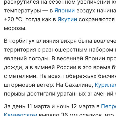
раскрутился на сезонном увеличении к
температуры — в
Японии
воздух начина
+20 °C, тогда как в
Якутии
сохраняются
морозы.
В «орбиту» влияния вихря была вовлеч
территория с разношерстным набором 
явлений погоды. В весенней Японии пр
дожди, а в зимней России в это время 
с метелями. На всех побережьях бесчи
штормовой ветер. На Сахалине,
Курила
порывы достигали ураганных значений (
За день 11 марта и ночь 12 марта в
Петр
Камчатском
выпало 36 мм осадков, что