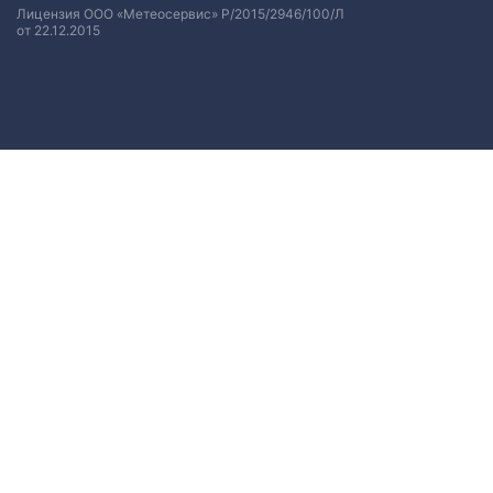
Лицензия ООО «Метеосервис» Р/2015/2946/100/Л
от 22.12.2015