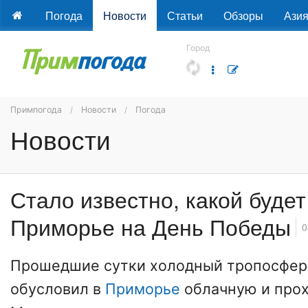
Погода
Новости
Статьи
Обзоры
Ази
Город
Примпогода
Новости
Погода
Новости
Стало известно, какой будет
Приморье на День Победы
0
Прошедшие сутки холодный тропосфер
обусловил в
Приморье
облачную и прох