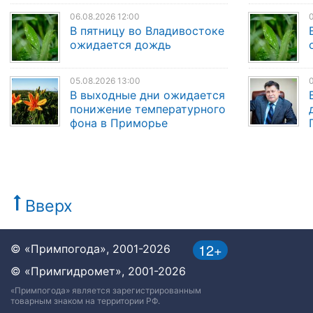
06.08.2026 12:00
0
В пятницу во Владивостоке
ожидается дождь
05.08.2026 13:00
0
В выходные дни ожидается
понижение температурного
фона в Приморье
Вверх
12+
© «Примпогода», 2001-2026
© «Примгидромет», 2001-2026
«Примпогода» является зарегистрированным
товарным знаком на территории РФ.