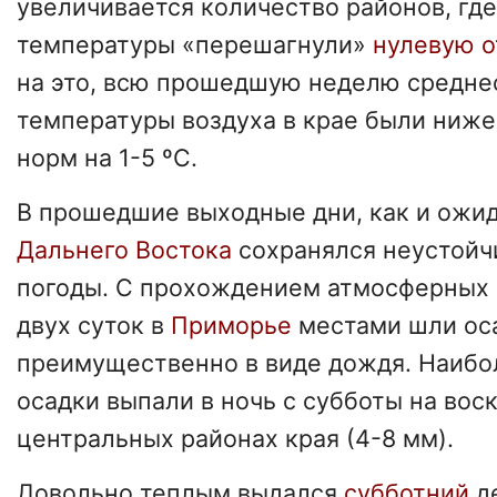
увеличивается количество районов, гд
температуры «перешагнули»
нулевую 
на это, всю прошедшую неделю средне
температуры воздуха в крае были ниж
норм на 1-5 ºС.
В прошедшие выходные дни, как и ожид
Дальнего Востока
сохранялся неустойч
погоды. С прохождением атмосферных 
двух суток в
Приморье
местами шли ос
преимущественно в виде дождя. Наибо
осадки выпали в ночь с субботы на вос
центральных районах края (4-8 мм).
Довольно теплым выдался
субботний
д