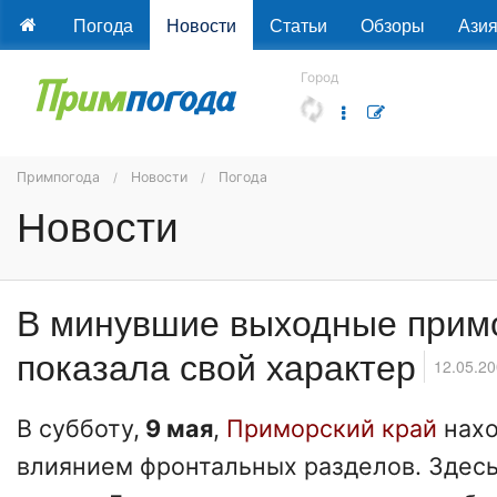
Погода
Новости
Статьи
Обзоры
Ази
Город
Примпогода
Новости
Погода
Новости
В минувшие выходные примо
показала свой характер
12.05.20
В субботу,
9 мая
,
Приморский край
нахо
влиянием фронтальных разделов. Здес