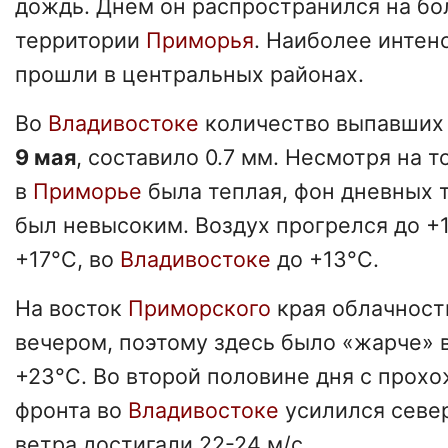
дождь. Днем он распространился на б
территории
Приморья
. Наиболее интен
прошли в центральных районах.
Во
Владивостоке
количество выпавших 
9 мая
, составило 0.7 мм. Несмотря на то
в
Приморье
была теплая, фон дневных 
был невысоким. Воздух прогрелся до +
+17°C, во
Владивостоке
до +13°C.
На восток
Приморского
края облачност
вечером, поэтому здесь было «жарче» 
+23°C. Во второй половине дня с прох
фронта во
Владивостоке
усилился севе
ветра достигали 22-24 м/с.