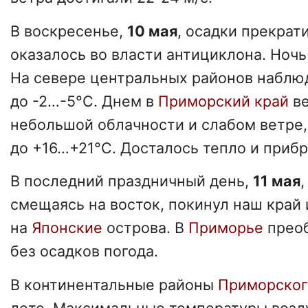
В воскресенье,
10 мая
, осадки прекрат
оказалось во власти антициклона. Ночь
На севере центральных районов наблю
до -2…-5°C. Днем в
Приморский
край
в
небольшой облачности и слабом ветре,
до +16…+21°C. Досталось тепло и приб
В последний праздничный день,
11 мая
смещаясь на восток, покинул наш край
на
Японские
острова. В
Приморье
прео
без осадков погода.
В континентальные районы
Приморско