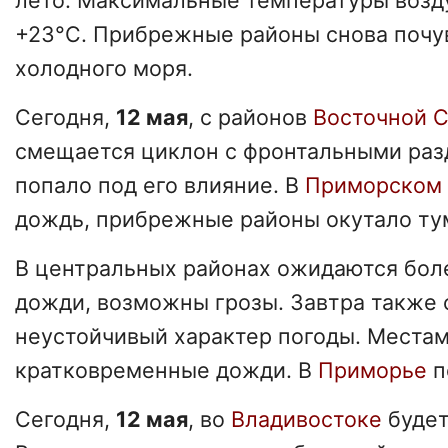
лето. Максимальные температуры возд
+23°C. Прибрежные районы снова почу
холодного моря.
Сегодня,
12 мая
, с районов
Восточной 
смещается циклон с фронтальными ра
попало под его влияние. В
Приморском
дождь, прибрежные районы окутало ту
В центральных районах ожидаются бол
дожди, возможны грозы. Завтра также 
неустойчивый характер погоды. Места
кратковременные дожди. В
Приморье
п
Сегодня,
12 мая
, во
Владивостоке
будет