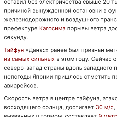
оставил без электричества свыше 20 т
причиной вынужденной остановки в фу
железнодорожного и воздушного транс
префектуре
Кагосима
порывы ветра дос
секунду.
Тайфун
«Данас» ранее был признан ме
из самых сильных
в этом году. Сейчас 
северо-запад страны вдоль западного 
непогоды Японии пришлось отметить по
авиарейсов.
Скорость ветра в центре тайфуна, ата
восходящего солнца, достигает
30 м/с
,
вызванных штормом, составляет
9 мет