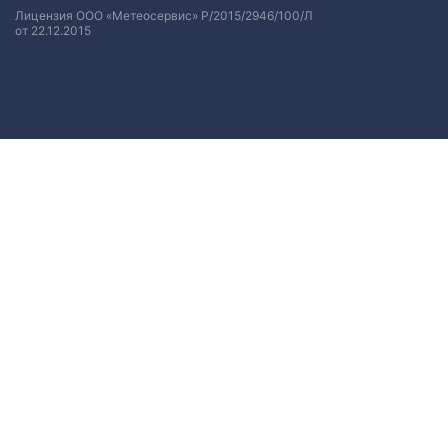
Лицензия ООО «Метеосервис» Р/2015/2946/100/Л
от 22.12.2015