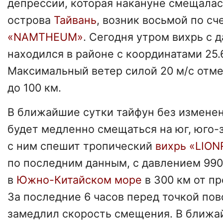
депрессии, которая накануне смещалас
острова
Тайвань
, возник восьмой по сч
«NAMTHEUM»
. Сегодня утром вихрь с 
находился в районе с координатами 25.6° 
Максимальный ветер силой 20 м/с отме
до 100 км.
В ближайшие сутки тайфун без измене
будет медленно смещаться на юг, юго-з
с ним спешит тропический
вихрь «LIO
по последним данным, с давлением 990
в
Южно-Китайском море
в 300 км от п
За последние 6 часов перед точкой пов
замедлил скорость смещения. В ближа