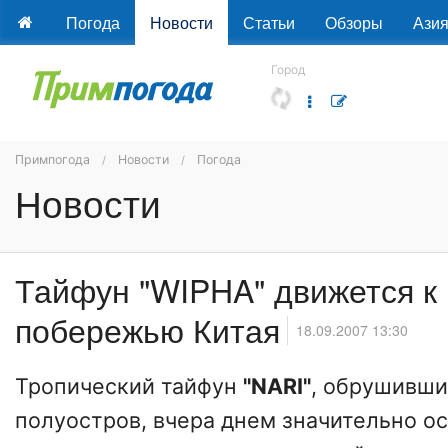
Погода
Новости
Статьи
Обзоры
Ази
Город
Примпогода
Новости
Погода
Новости
Тайфун "WIPHA" движется к
побережью Китая
18.09.2007 13:30
Тропический тайфун
"NARI"
, обрушивши
полуостров, вчера днем значительно о