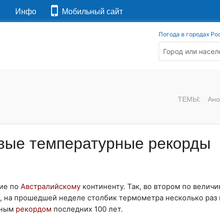
я
Инфо
Мобильный сайт
Погода в городах Ро
ТЕМЫ:
Ано
овые температурные рекорды
ие по
Австралийскому
континенту. Так, во втором по величи
ек, на прошедшей неделе столбик термометра несколько раз
зным
рекордом
последних 100 лет.