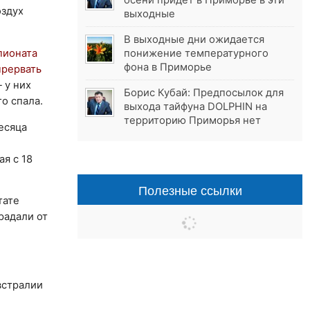
осени придёт в Приморье в эти
оздух
выходные
В выходные дни ожидается
пионата
понижение температурного
фона в Приморье
рервать
 у них
Борис Кубай: Предпосылок для
о спала.
выхода тайфуна DOLPHIN на
территорию Приморья нет
есяца
ая с 18
Полезные ссылки
тате
радали от
встралии