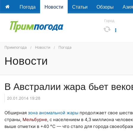
Погода
Новости
Статьи
Обзоры
Ази
Город
Примпогода
Новости
Погода
Новости
В Австралии жара бьет век
20.01.2014 19:28
Обширная
зона аномальной жары
продолжает свое шеств
страны,
Мельбурне
, с населением в 4,3 миллиона челов
выше отметки в +40 °С — что стало для города своеобра