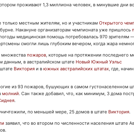
 котором проживают 1,3 миллиона человек, в минувшие дни в
е только местным жителям, но и участникам
Открытого чем
льбурне. Накануне организаторам чемпионата уже пришлось
п
 погоды медицинская помощь потребовалась 970 зрителям —
ортсмены смогли лишь глубоким вечером, когда жара немног
ю множества
пожаров
, которые на протяжении последнего м
им данным, в австралийском штате
Новый Южный Уэльс
 штате
Виктория
и в
южных австралийских штатах
, где, начин
ногие из 93 пожаров, бушующих в самом густонаселенном ш
в
молний
. Сан также добавил, что, как минимум, 3 дома пост
Сиднея
.
ничтожили, по меньшей мере, 25 домов в штате
Виктория
.
ли
заявил, что во втором по численности населения штате А
ов.