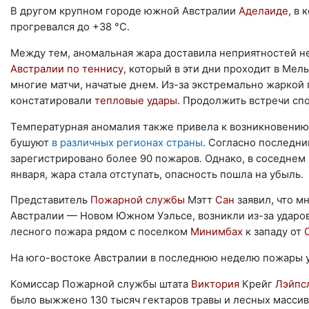
В другом крупном городе южной Австралии
Аделаиде
, в
прогревался до +38 °С.
Между тем, аномальная жара доставила неприятностей н
Австралии по теннису
, который в эти дни проходит в Ме
многие матчи, начатые днем. Из-за экстремально жаркой
констатировали
тепловые удары
. Продолжить встречи сп
Температурная аномалия также привела к возникновени
бушуют
в различных регионах страны
. Согласно последн
зарегистрировано более 90 пожаров. Однако, в соседнем
января, жара стала отступать, опасность пошла на убыль.
Представитель
Пожарной службы
Мэтт
Сан
заявил, что м
Австралии — Новом Южном Уэльсе, возникли из-за ударо
лесного пожара рядом с поселком
Минимбах
к западу от
На юго-востоке Австралии в последнюю неделю пожары у
Комиссар Пожарной службы штата
Виктория
Крейг
Лэйпс
было выжжено 130 тысяч гектаров травы и лесных массив