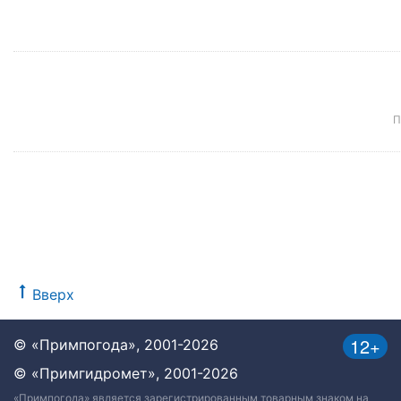
П
Вверх
12+
© «Примпогода», 2001-2026
© «Примгидромет», 2001-2026
«Примпогода» является зарегистрированным товарным знаком на