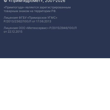
© «Примгидромет», 2001-2026
«Примпогода» является зарегистрированным
товарным знаком на территории РФ.
Лицензия ФГБУ «Приморское УГМС»
Р/2013/2362/100/Л от 17.06.2013
Лицензия ООО «Метеосервис» Р/2015/2946/100/Л
от 22.12.2015