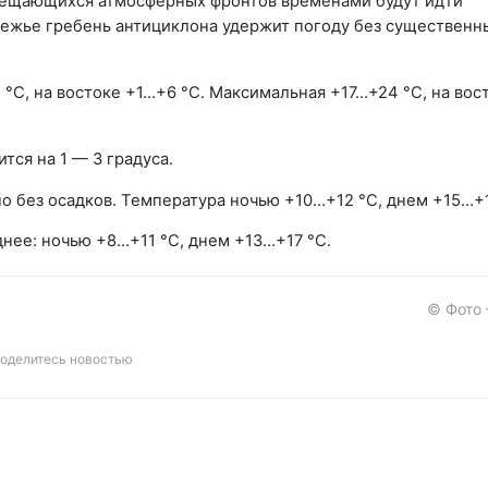
смещающихся атмосферных фронтов временами будут идти
ежье гребень антициклона удержит погоду без существенны
°С, на востоке +1…+6 °С. Максимальная +17…+24 °С, на вос
тся на 1 — 3 градуса.
о без осадков. Температура ночью +10…+12 °С, днем +15…+1
нее: ночью +8…+11 °С, днем +13…+17 °С.
© Фото
оделитесь новостью