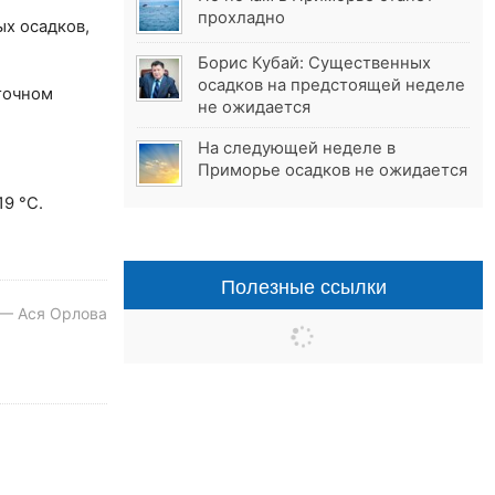
прохладно
х осадков,
Борис Кубай: Существенных
осадков на предстоящей неделе
точном
не ожидается
На следующей неделе в
Приморье осадков не ожидается
9 °С.
Полезные ссылки
 — Ася Орлова