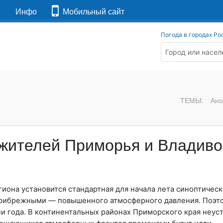
я
Инфо
Мобильный сайт
Погода в городах Ро
ТЕМЫ:
Ано
 жителей Приморья и Владиво
она установится стандартная для начала лета синоптическ
прибрежными — повышенного атмосферного давления. Поэт
и года. В континентальных районах Приморского края неус