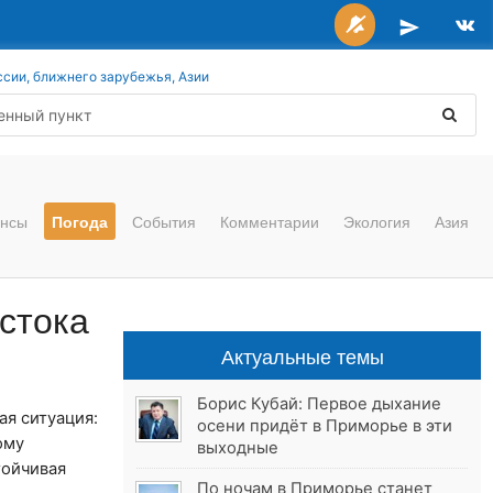
ссии, ближнего зарубежья, Азии
нсы
Погода
События
Комментарии
Экология
Азия
стока
Актуальные темы
Борис Кубай: Первое дыхание
ая ситуация:
осени придёт в Приморье в эти
ому
выходные
тойчивая
По ночам в Приморье станет