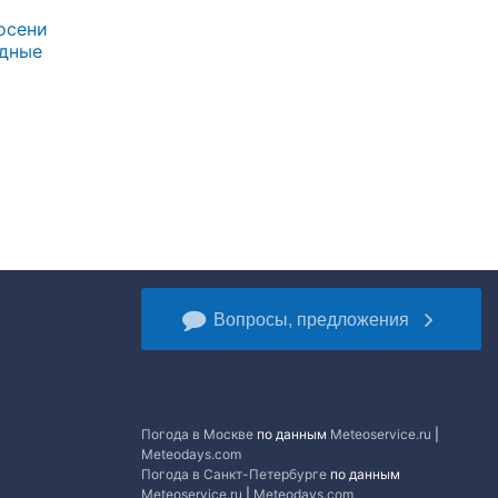
осени
одные
Вопросы, предложения
Погода в Москве
по данным
Meteoservice.ru
|
Meteodays.com
Погода в Санкт-Петербурге
по данным
Meteoservice.ru
|
Meteodays.com