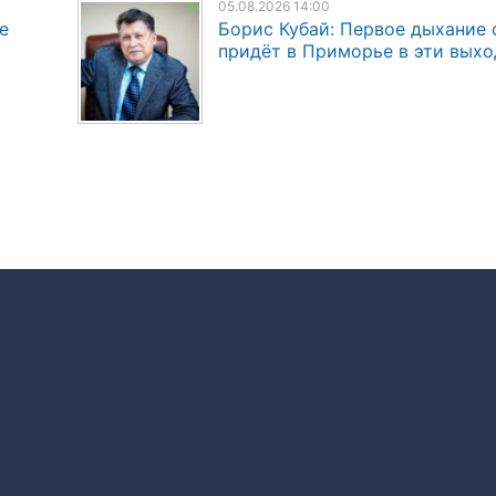
05.08.2026 14:00
е
Борис Кубай: Первое дыхание 
придёт в Приморье в эти вых