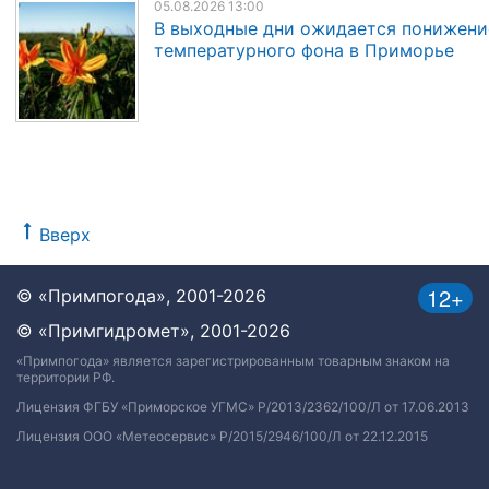
05.08.2026 13:00
В выходные дни ожидается понижени
температурного фона в Приморье
Вверх
12+
© «Примпогода», 2001-2026
© «Примгидромет», 2001-2026
«Примпогода» является зарегистрированным товарным знаком на
территории РФ.
Лицензия ФГБУ «Приморское УГМС» Р/2013/2362/100/Л от 17.06.2013
Лицензия ООО «Метеосервис» Р/2015/2946/100/Л от 22.12.2015