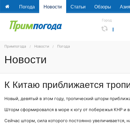
Погода
Новости
Статьи
Обзоры
Ази
Город
Примпогода
Новости
Погода
Новости
К Китаю приближается троп
Новый, девятый в этом году, тропический шторм приближ
Шторм сформировался в море к югу от побережья КНР и 
Сейчас шторм, сила которого постоянно увеличивается, н