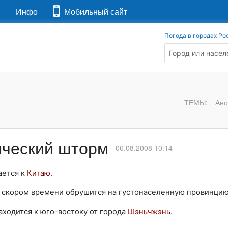
я
Инфо
Мобильный сайт
Погода в городах Ро
ТЕМЫ:
Ано
ический шторм
06.08.2008 10:14
ается к
Китаю
.
в скором времени обрушится на густонаселенную провинци
аходится к юго-востоку от города
Шэньчжэнь
.