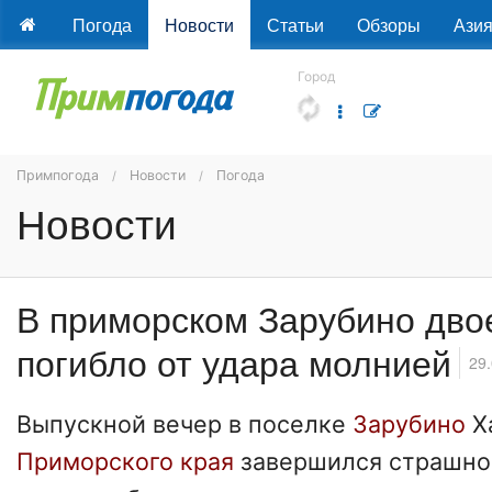
Погода
Новости
Статьи
Обзоры
Ази
Город
Примпогода
Новости
Погода
Новости
В приморском Зарубино дво
погибло от удара молнией
29
Выпускной вечер в поселке
Зарубино
Х
Приморского края
завершился страшной