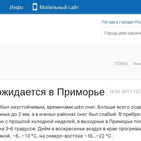
я
Инфо
Мобильный сайт
Погода в городах Ро
ТЕМЫ:
Ано
ожидается в Приморье
16.01.2017 13:
был неустойчивым, временами шёл снег. Больше всего осад
очных до 2 мм, а в южных районах снег был слабый. В прибр
ию с прошлой холодной неделей, в выходные в Приморье по
 3–6 градусов. Днём в воскресенье воздух в крае прогрева
ной, −6…−13 °С, на северо-востоке −16…−22 °С.