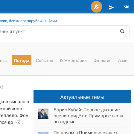
ссии, ближнего зарубежья, Азии
нсы
Погода
События
Комментарии
Экология
Азия
33
Актуальные темы
ков выпало в
ежной зоне
Борис Кубай: Первое дыхание
теплело. Фон
осени придёт в Приморье в эти
выходные
лся до −7…
По ночам в Приморье станет