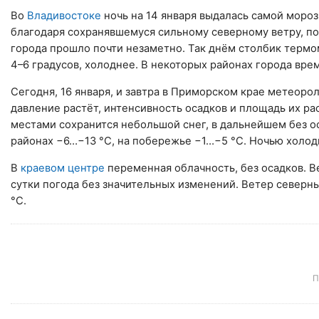
Во
Владивостоке
ночь на 14 января выдалась самой мороз
благодаря сохранявшемуся сильному северному ветру, по
города прошло почти незаметно. Так днём столбик термо
4–6 градусов, холоднее. В некоторых районах города вре
Сегодня, 16 января, и завтра в Приморском крае метеоро
давление растёт, интенсивность осадков и площадь их ра
местами сохранится небольшой снег, в дальнейшем без о
районах −6…−13 °С, на побережье −1…−5 °С. Ночью холодн
В
краевом центре
переменная облачность, без осадков. 
сутки погода без значительных изменений. Ветер северн
°С.
П