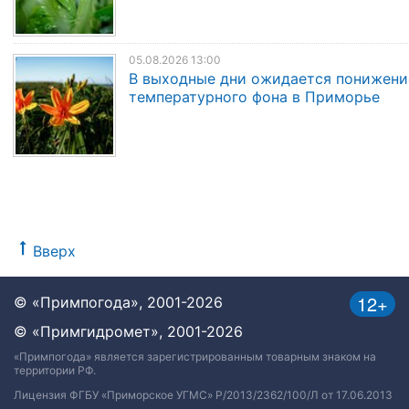
05.08.2026 13:00
В выходные дни ожидается понижени
температурного фона в Приморье
Вверх
12+
© «Примпогода», 2001-2026
© «Примгидромет», 2001-2026
«Примпогода» является зарегистрированным товарным знаком на
территории РФ.
Лицензия ФГБУ «Приморское УГМС» Р/2013/2362/100/Л от 17.06.2013