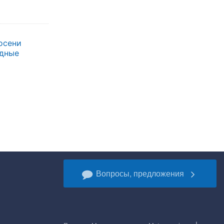
осени
одные
Вопросы, предложения