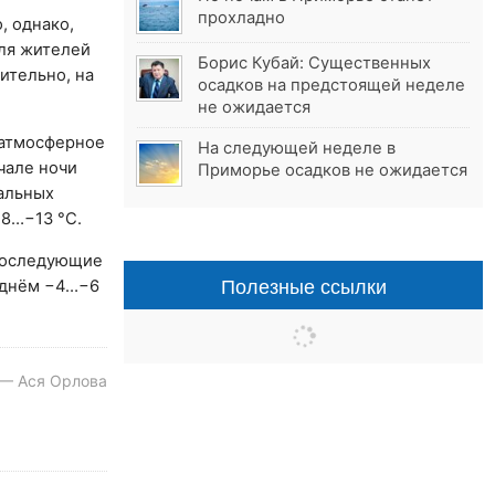
прохладно
, однако,
для жителей
Борис Кубай: Существенных
ительно, на
осадков на предстоящей неделе
не ожидается
атмосферное
На следующей неделе в
чале ночи
Приморье осадков не ожидается
тальных
−8…−13 °С.
 последующие
Полезные ссылки
, днём −4…−6
 — Ася Орлова