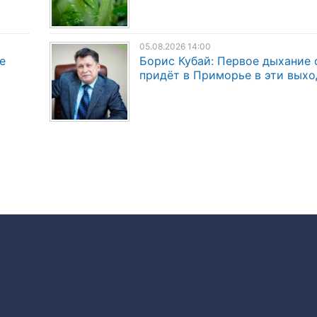
05.08.2026 14:00
е
Борис Кубай: Первое дыхание 
придёт в Приморье в эти вых