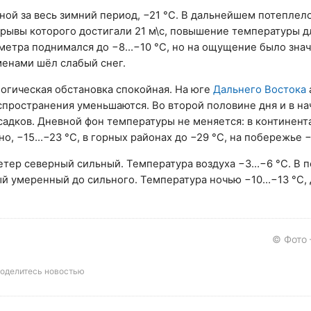
ной за весь зимний период, −21 °С. В дальнейшем потеплело
рывы которого достигали 21 м\с, повышение температуры 
метра поднимался до −8…−10 °С, но на ощущение было знач
менами шёл слабый снег.
логическая обстановка спокойная. На юге
Дальнего Востока
спространения уменьшаются. Во второй половине дня и в на
садков. Дневной фон температуры не меняется: в континен
о, −15…−23 °С, в горных районах до −29 °С, на побережье 
Ветер северный сильный. Температура воздуха −3…−6 °С. В
ый умеренный до сильного. Температура ночью −10…−13 °С
© Фото
оделитесь новостью