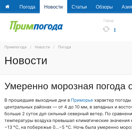
Погода
Новости
Статьи
Обзоры
Ази
Город
Примпогода
Новости
Погода
Новости
Умеренно морозная погода 
В прошедшие выходные дни в
Приморье
характер погоды 
центральных районах — от 4 до 10 мм, в западных и вост
больше 2 суток дул сильный северный ветер. По сравнен
температуры воздуха превышал климатические значения на
−13 °С, на побережье 0…−5 °С. Ночь была умеренно мороз