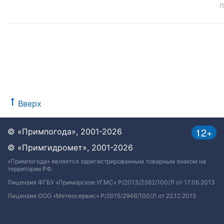
П
Вверх
12+
© «Примпогода», 2001-2026
© «Примгидромет», 2001-2026
«Примпогода» является зарегистрированным товарным знаком на
территории РФ.
Лицензия ФГБУ «Приморское УГМС» Р/2013/2362/100/Л от 17.06.2013
Лицензия ООО «Метеосервис» Р/2015/2946/100/Л от 22.12.2015