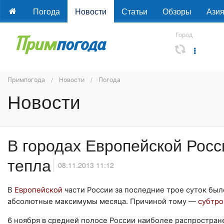
Погода
Новости
Статьи
Обзоры
Ази
Город
Примпогода
Новости
Погода
Новости
В городах Европейской Рос
тепла
08.11.2013 11:12
В
Европейской
части России за последние трое суток бы
абсолютные максимумы месяца. Причиной тому —
субтро
6 ноября в средней полосе России наиболее распростра