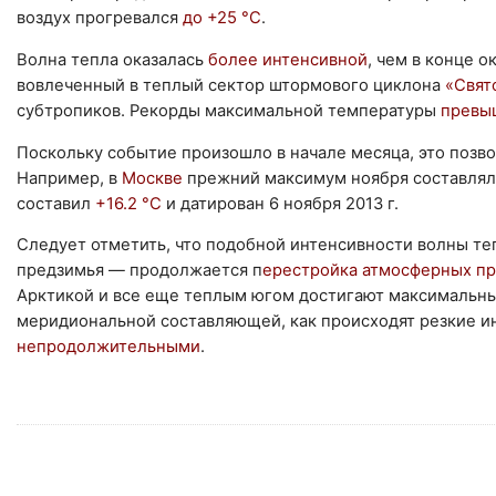
воздух прогревался
до +25 °С
.
Волна тепла оказалась
более интенсивной
, чем в конце о
вовлеченный в теплый сектор штормового циклона
«Свят
субтропиков. Рекорды максимальной температуры
превыш
Поскольку событие произошло в начале месяца, это позв
Например, в
Москве
прежний максимум ноября составля
составил
+16.2 °С
и датирован 6 ноября 2013 г.
Следует отметить, что подобной интенсивности волны т
предзимья ― продолжается п
ерестройка атмосферных п
Арктикой и все еще теплым югом достигают максимальны
меридиональной составляющей, как происходят резкие ин
непродолжительными
.