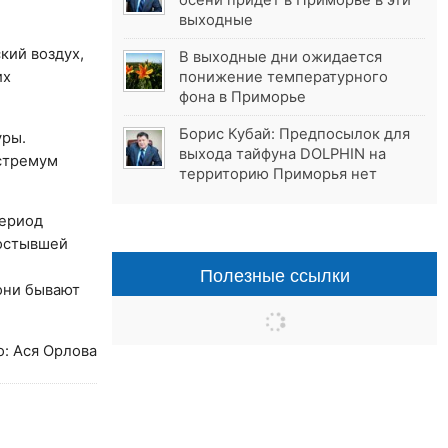
осени придёт в Приморье в эти
выходные
кий воздух,
В выходные дни ожидается
их
понижение температурного
фона в Приморье
Борис Кубай: Предпосылок для
ры.
выхода тайфуна DOLPHIN на
кстремум
территорию Приморья нет
период
 остывшей
Полезные ссылки
они бывают
о: Ася Орлова