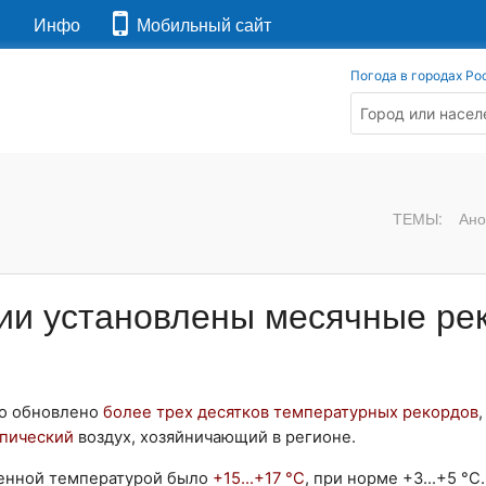
я
Инфо
Мобильный сайт
Погода в городах Ро
ТЕМЫ:
Ано
сии установлены месячные ре
ло обновлено
более трех десятков температурных рекордов
пический
воздух, хозяйничающий в регионе.
ненной температурой было
+15...+17 °С
, при норме +3...+5 °С