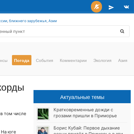
ссии, ближнего зарубежья, Азии
нсы
Погода
События
Комментарии
Экология
Азия
корды
Актуальные темы
Кратковременные дожди с
, в том числе
грозами пришли в Приморье
Борис Кубай: Первое дыхание
. На юге