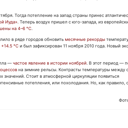
ктября. Тогда потепление на запад страны принес атлантичес
ой Иуда»
. Теперь воздух пришел с юго-запада, из европейск
ены на 4–6 °С
.
олило в ряде городов обновить
месячные рекорды
температу
л
+14.5 °С
и был зафиксирован 11 ноября 2010 года. Новый э
епла ―
частое явление в истории ноябрей
. В этот период ― 
роцессов
на зимние рельсы. Контрасты температуры между
х значений. Стоит в атмосферной циркуляции появиться
тенсивные потепления, или похолодания. Но, как правило, 
Фот