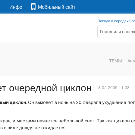
я
Инфо
Мобильный сайт
Погода в городах Ро
ТЕМЫ:
Ано
ет очередной циклон
18.02.2009 11:08
овый циклон.
Он вызовет в ночь на 20 февраля ухудшение по
края, и местами начнется небольшой снег. Так как циклон 
ов в виде дождя не ожидается.