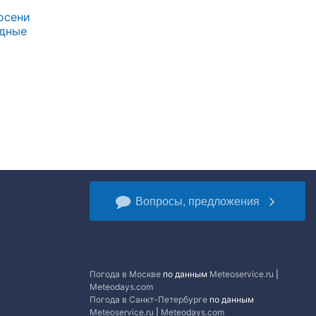
осени
одные
Вопросы, предложения
Погода в Москве
по данным
Meteoservice.ru
|
Meteodays.com
Погода в Санкт-Петербурге
по данным
Meteoservice.ru
|
Meteodays.com