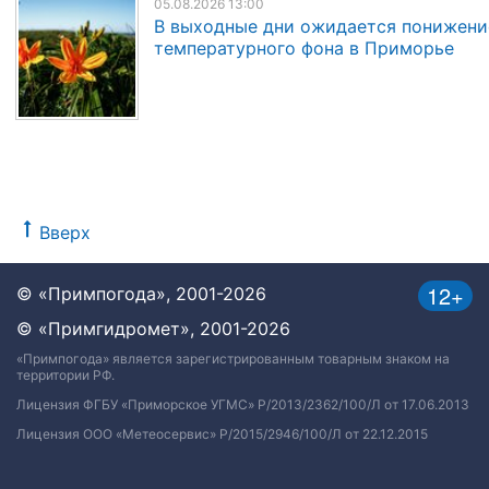
05.08.2026 13:00
В выходные дни ожидается понижени
температурного фона в Приморье
Вверх
12+
© «Примпогода», 2001-2026
© «Примгидромет», 2001-2026
«Примпогода» является зарегистрированным товарным знаком на
территории РФ.
Лицензия ФГБУ «Приморское УГМС» Р/2013/2362/100/Л от 17.06.2013
Лицензия ООО «Метеосервис» Р/2015/2946/100/Л от 22.12.2015