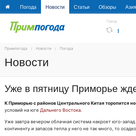
Погода
Новости
Статьи
Обзоры
Ази
Город
Примпогода
Новости
Погода
Новости
Уже в пятницу Приморье жд
К Приморью с районов Центрального Китая торопится н
условий на юге
Дальнего Востока.
Уже завтра вечером облачная система накроет юго-запад 
континенту и запасов тепла у него не так много, то осадк