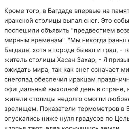
Кроме того, в
Багдаде
впервые на памя
иракской столицы
выпал снег
. Это соб
поспешили объявить "предвестием воз
мирным временам". "Мы никогда раньше
Багдаде, хотя в городе бывал и град, - 
житель столицы Хасан Захар, - Я приз
ожидать мира, так как снег означает м
снегопад обеспечил иракцам праздничн
официальный выходной день в стране, н
жители столицы недолго смогли любов
зрелищем. Показатели термометров в Б
опускались ниже нуля градусов по Цел
хлопья тают, едва коснувшись земли.