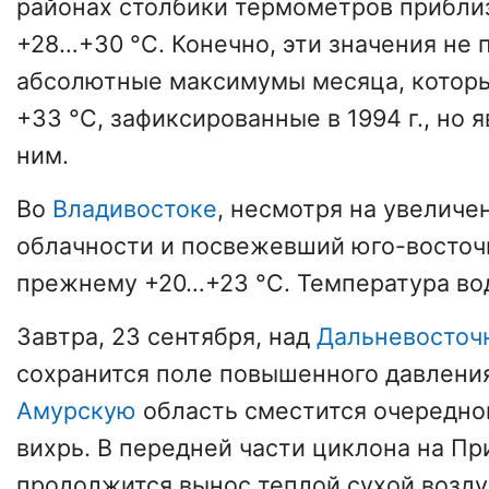
районах столбики термометров прибли
+28…+30 °C. Конечно, эти значения не
абсолютные максимумы месяца, котор
+33 °C, зафиксированные в 1994 г., но 
ним.
Во
Владивостоке
, несмотря на увеличе
облачности и посвежевший юго-восточн
прежнему +20…+23 °C. Температура вод
Завтра, 23 сентября, над
Дальневосточ
сохранится поле повышенного давления
Амурскую
область сместится очередно
вихрь. В передней части циклона на П
продолжится вынос теплой сухой возд