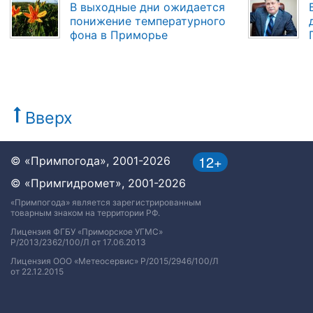
В выходные дни ожидается
понижение температурного
фона в Приморье
Вверх
12+
© «Примпогода», 2001-2026
© «Примгидромет», 2001-2026
«Примпогода» является зарегистрированным
товарным знаком на территории РФ.
Лицензия ФГБУ «Приморское УГМС»
Р/2013/2362/100/Л от 17.06.2013
Лицензия ООО «Метеосервис» Р/2015/2946/100/Л
от 22.12.2015