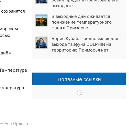
осени придёт в Приморье в эти
C.
выходные
 сохранятся
В выходные дни ожидается
понижение температурного
фона в Приморье
иморском
осью.
Борис Кубай: Предпосылок для
выхода тайфуна DOLPHIN на
территорию Приморья нет
 днём
 Температура
Полезные ссылки
температура
 — Ася Орлова