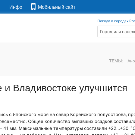
я
Инфо
Мобильный сайт
Погода в городах Ро
ТЕМЫ:
Ано
е и Владивостоке улучшится
ись с Японского моря на север Корейского полуострова, п
всеместно. Общее количество выпавших осадков составило
 — 41 мм. Максимальные температуры составили +22…+30 °C