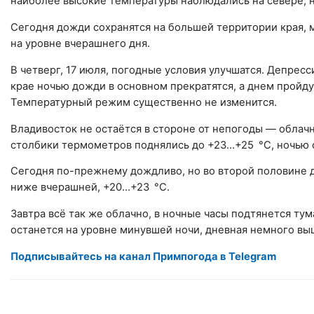
наиболее высокие температуры наблюдались на севере, н
Сегодня дожди сохранятся на большей территории края,
на уровне вчерашнего дня.
В четверг, 17 июля, погодные условия улучшатся. Депрес
крае ночью дожди в основном прекратятся, а днем пройду
Температурный режим существенно не изменится.
Владивосток не остаётся в стороне от непогоды — облач
столбики термометров поднялись до +23…+25 °C, ночью 
Сегодня по-прежнему дождливо, но во второй половине 
ниже вчерашней, +20…+23 °C.
Завтра всё так же облачно, в ночные часы подтянется ту
останется на уровне минувшей ночи, дневная немного выш
Подписывайтесь на канал Примпогода в Telegram