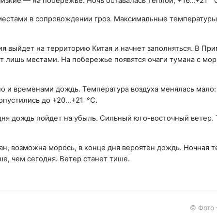
изкие — на побережье. Ночь оставалась теплой, +16…+21 °
 местами в сопровождении гроз. Максимальные температуры
сия выйдет на территорию Китая и начнет заполняться. В Пр
т лишь местами. На побережье появятся очаги тумана с мор
но и временами дождь. Температура воздуха менялась мало:
опустились до +20…+21 °C.
дня дождь пойдет на убыль. Сильный юго-восточный ветер.
ман, возможна морось, в конце дня вероятен дождь. Ночная 
е, чем сегодня. Ветер станет тише.
© Фото