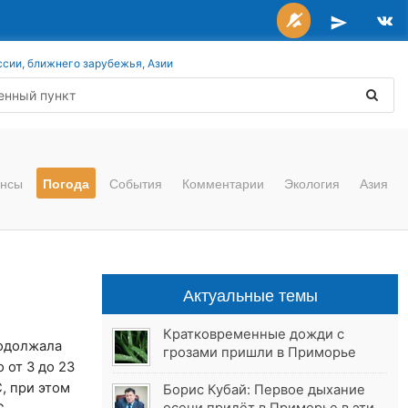
ссии, ближнего зарубежья, Азии
нсы
Погода
События
Комментарии
Экология
Азия
Актуальные темы
Кратковременные дожди с
родолжала
грозами пришли в Приморье
 от 3 до 23
, при этом
Борис Кубай: Первое дыхание