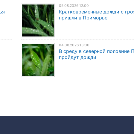
05.08.2026 12:00
ья
Кратковременные дожди с гро
пришли в Приморье
04.08.2026 13:00
В среду в северной половине
пройдут дожди