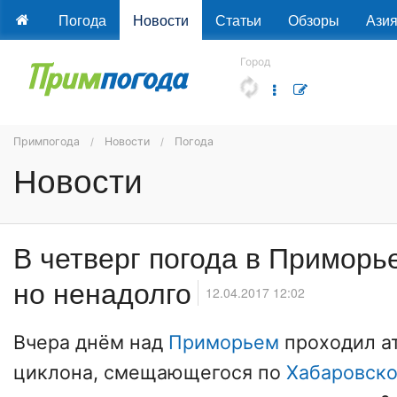
Погода
Новости
Статьи
Обзоры
Ази
Город
Примпогода
Новости
Погода
Новости
В четверг погода в Приморь
но ненадолго
12.04.2017 12:02
Вчера днём над
Приморьем
проходил а
циклона, смещающегося по
Хабаровск