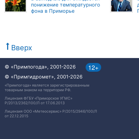
понижение температурного
фона в Приморье
Вверх
12+
© «Примпогода», 2001-2026
© «Примгидромет», 2001-2026
«Примпогода» является зарегистрированным
товарным знаком на территории РФ.
Лицензия ФГБУ «Приморское УГМС»
Р/2013/2362/100/Л от 17.06.2013
Лицензия ООО «Метеосервис» Р/2015/2946/100/Л
от 22.12.2015