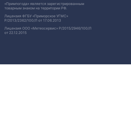
«Примпогода» является зарегистрированным
товарным знаком на территории РФ.
Лицензия ФГБУ «Приморское УГМС»
Р/2013/2362/100/Л от 17.06.2013
Лицензия ООО «Метеосервис» Р/2015/2946/100/Л
от 22.12.2015