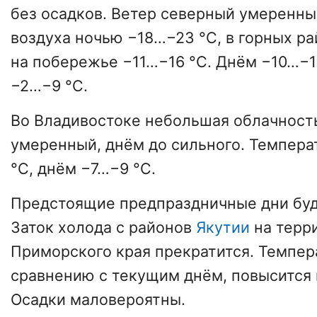
без осадков. Ветер северный умеренны
воздуха ночью −18…−23 °C, в горных р
на побережье −11…−16 °C. Днём −10…−1
−2…−9 °C.
Во Владивостоке небольшая облачност
умеренный, днём до сильного. Темпер
°C, днём −7…−9 °C.
Предстоящие предпраздничные дни буд
Заток холода с районов
Якутии
на терр
Приморского края прекратится. Темпер
сравнению с текущим днём, повысится н
Осадки маловероятны.