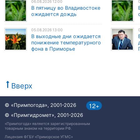
06.08.2026 12:00
0
В пятницу во Владивостоке
ожидается дождь
05.08.2026 13:00
0
В выходные дни ожидается
понижение температурного
фона в Приморье
Вверх
12+
© «Примпогода», 2001-2026
© «Примгидромет», 2001-2026
«Примпогода» является зарегистрированным
товарным знаком на территории РФ.
Лицензия ФГБУ «Приморское УГМС»