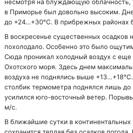
несмотря на блуждающую облачность,
в
Приморье
был довольно высоким. Дне
до +24…+30°C. В прибрежных районах 
В воскресенье существенных осадков н
похолодало. Особенно это было ощути
Сюда проникал холодный воздух с еще
Охотского моря. Здесь днем максимал
воздуха не поднялись выше +13…+18°C
столбик термометра поднялся лишь до 
усилился юго-восточный ветер. Порывы
м/с.
В ближайшие сутки в континентальных
сохранится теплая без осадков погода
.