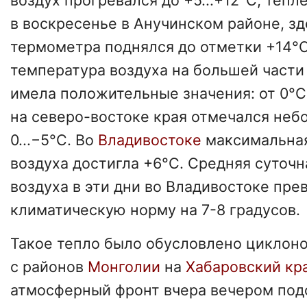
воздух прогревался до +5...+12°С, тепл
в воскресенье в Анучинском районе, зд
термометра поднялся до отметки +14°
температура воздуха на большей части
имела положительные значения: от 0°С
на северо-востоке края отмечался неб
0...−5°С. Во
Владивостоке
максимальна
воздуха достигла +6°С. Средняя суточ
воздуха в эти дни во Владивостоке пре
климатическую норму на 7-8 градусов.
Такое тепло было обусловлено циклон
с районов
Монголии
на
Хабаровский кр
атмосферный фронт вчера вечером по