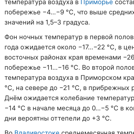
температура воздуха в
Приморье
состав
побережье −4…−9 °C, что выше средни
значений на 1,5–3 градуса.
Фон ночных температур в первой полов
года ожидается около −17…−22 °C, в це
восточных районах края временами −26
побережье −11…−16 °C. Во второй поло
температура воздуха в Приморском кра
°C, на севере до −21 °C, в прибрежных
Днём ожидается колебание температур
−14 °C в начале месяца до 0…−5 °C в к
дни вероятны оттепели до +3 °C.
Во
Владивостоке
среднемесячная темпе