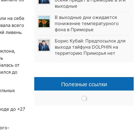
осени придёт в Приморье в эти
выходные
В выходные дни ожидается
ли на себе
понижение температурного
вала всего
фона в Приморье
ий ливень.
Борис Кубай: Предпосылок для
выхода тайфуна DOLPHIN на
иклона,
территорию Приморья нет
ль
балась от
тился до
Полезные ссылки
дельных
роде до +27
юго-