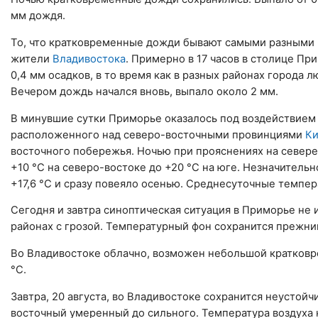
мм дождя.
То, что кратковременные дожди бывают самыми разными п
жители
Владивостока
. Примерно в 17 часов в столице П
0,4 мм осадков, в то время как в разных районах города
Вечером дождь начался вновь, выпало около 2 мм.
В минувшие сутки Приморье оказалось под воздействием
расположенного над северо-восточными провинциями
Ки
восточного побережья. Ночью при прояснениях на севере 
+10 °C на северо-востоке до +20 °C на юге. Незначитель
+17,6 °C и сразу повеяло осенью. Среднесуточные темпер
Сегодня и завтра синоптическая ситуация в Приморье не
районах с грозой. Температурный фон сохранится прежни
Во Владивостоке облачно, возможен небольшой кратковре
°C.
Завтра, 20 августа, во Владивостоке сохранится неустой
восточный умеренный до сильного. Температура воздуха 