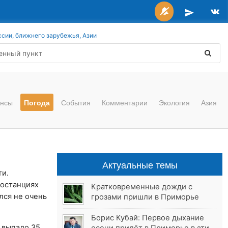
ссии, ближнего зарубежья, Азии
нсы
Погода
События
Комментарии
Экология
Азия
Актуальные темы
ти.
еостанциях
Кратковременные дожди с
лся не очень
грозами пришли в Приморье
Борис Кубай: Первое дыхание
 выпало 35