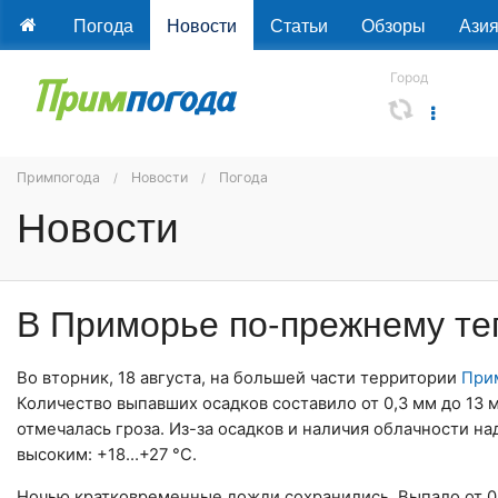
Погода
Новости
Статьи
Обзоры
Ази
Город
Примпогода
Новости
Погода
Новости
В Приморье по-прежнему те
Во вторник, 18 августа, на большей части территории
При
Количество выпавших осадков составило от 0,3 мм до 13
отмечалась гроза. Из-за осадков и наличия облачности н
высоким: +18…+27 °C.
Ночью кратковременные дожди сохранились. Выпало от 0,