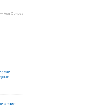
 — Ася Орлова
осени
одные
нижение