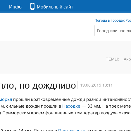
я
Инфо
Мобильный сайт
Погода в городах Ро
ТЕМЫ:
Ано
пло, но дождливо
19.08.2015 13:11
морья
прошли кратковременные дожди разной интенсивнос
 мм, сильные дожди прошли в
Находке
— 33 мм. На трех мет
ад Приморским краем фон дневных температур воздуха оказа
3 мм до 14 мм. При этом в
Партизанске
за прошедшие сутки