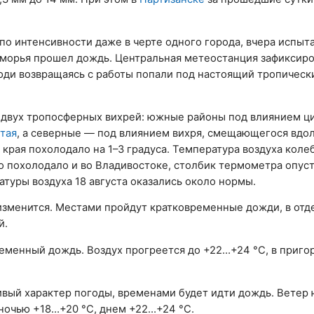
о интенсивности даже в черте одного города, вчера испыта
риморья прошел дождь. Центральная метеостанция зафиксиро
 люди возвращаясь с работы попали под настоящий тропическ
 двух тропосферных вихрей: южные районы под влиянием ц
тая
, а северные — под влиянием вихря, смещающегося вдо
края похолодало на 1–3 градуса. Температура воздуха коле
но похолодало и во Владивостоке, столбик термометра опус
атуры воздуха 18 августа оказались около нормы.
 изменится. Местами пройдут кратковременные дожди, в от
й.
менный дождь. Воздух прогреется до +22…+24 °C, в приго
чивый характер погоды, временами будет идти дождь. Ветер 
ночью +18…+20 °C, днем +22…+24 °C.