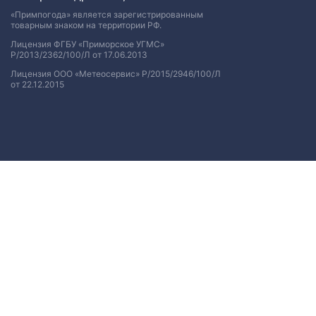
«Примпогода» является зарегистрированным
товарным знаком на территории РФ.
Лицензия ФГБУ «Приморское УГМС»
Р/2013/2362/100/Л от 17.06.2013
Лицензия ООО «Метеосервис» Р/2015/2946/100/Л
от 22.12.2015